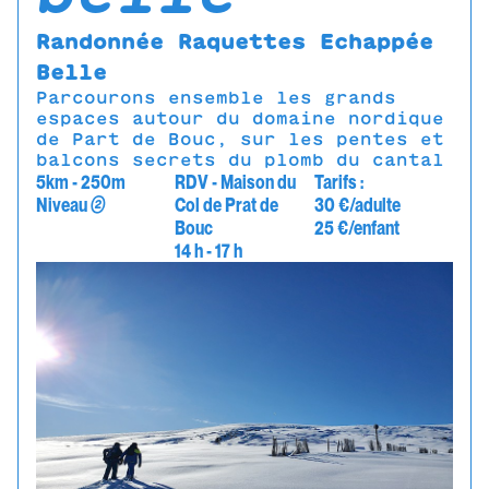
Randonnée Raquettes Echappée
Belle
Parcourons ensemble les grands
espaces autour du domaine nordique
de Part de Bouc, sur les pentes et
balcons secrets du plomb du cantal
5km - 250m
RDV - Maison du
Tarifs :
Niveau
②
Col de Prat de
30 €/adulte
Bouc
25 €/enfant
14 h - 17 h