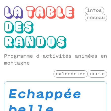
LA
TABLE
infos
réseau
DES
RANDOS
Programme d'activités animées en
montagne
calendrier
carte
echappée
belle