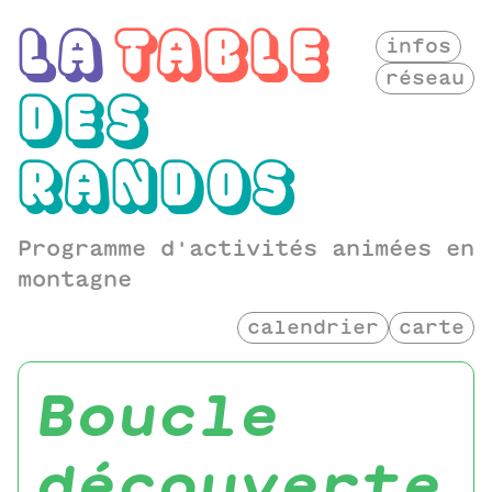
LA
TABLE
infos
réseau
DES
RANDOS
Programme d'activités animées en
montagne
calendrier
carte
boucle
découverte