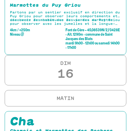
Marmottes du Puy Griou
Partons par un sentier exclusif en direction du
Puy Griou pour observer leurs comportements et
découvrir les habitudes de vie des marmottes.
une heure de montée sur les pentes du Puy Griou
pour observer avec les jumelles et la longue-
vue fournies les marmottes se cachant dans le
4km / +250m
Font de Cère – 45,08539N/2,73428E
paysage.
Niveau
②
- Alt. 1290m - commune de Saint
Jacques des Blats
mardi 9h00 - 12h00 ou samedi 14h00
- 17h00
DIM
16
Cha
Chamois et Marmottes des Rochers