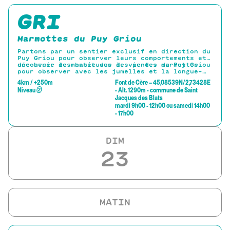
GRI
Marmottes du Puy Griou
Partons par un sentier exclusif en direction du
Puy Griou pour observer leurs comportements et
découvrir les habitudes de vie des marmottes.
une heure de montée sur les pentes du Puy Griou
pour observer avec les jumelles et la longue-
vue fournies les marmottes se cachant dans le
4km / +250m
Font de Cère – 45,08539N/2,73428E
paysage.
Niveau
②
- Alt. 1290m - commune de Saint
Jacques des Blats
mardi 9h00 - 12h00 ou samedi 14h00
- 17h00
DIM
23