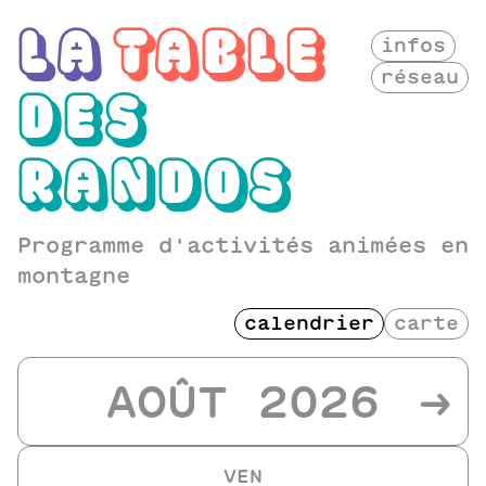
LA
TABLE
infos
réseau
DES
RANDOS
Programme d'activités animées en
montagne
calendrier
carte
AOÛT 2026
→
VEN