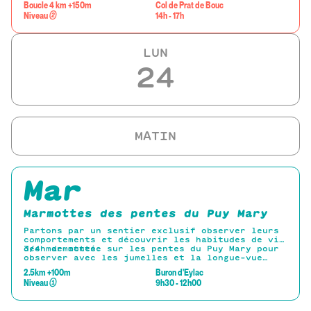
Boucle 4 km +150m
Col de Prat de Bouc
amphiboles, petit cristal noir brillant à faces
Niveau
②
14h - 17h
marquées.
LUN
24
Mar
Marmottes des pentes du Puy Mary
Partons par un sentier exclusif observer leurs
comportements et découvrir les habitudes de vie
des marmottes.
3/4h de montée sur les pentes du Puy Mary pour
observer avec les jumelles et la longue-vue
fournies les marmottes se cachant dans le
2.5km +100m
Buron d'Eylac
paysage.
Niveau
①
9h30 - 12h00
Descente discrète par le Cirque de l’Impradine
pour admirer les Marmottes.