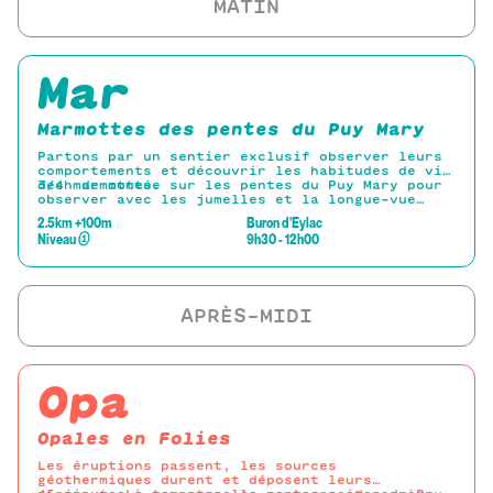
Mar
Marmottes des pentes du Puy Mary
Partons par un sentier exclusif observer leurs
comportements et découvrir les habitudes de vie
des marmottes.
3/4h de montée sur les pentes du Puy Mary pour
observer avec les jumelles et la longue-vue
fournies les marmottes se cachant dans le
2.5km +100m
Buron d'Eylac
paysage.
Niveau
①
9h30 - 12h00
Descente discrète par le Cirque de l’Impradine
pour admirer les Marmottes.
Opa
Opales en Folies
Les éruptions passent, les sources
géothermiques durent et déposent leurs