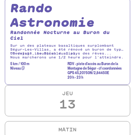
Rando
Astronomie
Randonnée Nocturne au Buron du
Ciel
Sur un des plateaux basaltiques surplombant
Ségur-Les-Villas, a été rénové un buron de type
"Bedelat", le Buron du Ciel.
Un voyage inoubliable au pays des rèves...
Nous marcherons une 1/2 heure pour l'atteindre.
Là, nous prendrons le temps d'observer les
5 km / 100 m
RDV - piste d'accès au Buron de la
astres présents à l'oeil nu pour y lire
Niveau
①
Montagne de Ségur - cf coordonnées
l'histoire des relations humaines avec le ciel,
GPS 45,20750N/2,84450E
puis, d'autres détails avec des jumelles,
20 h - 23 h
enfin, encore plus loin avec un télescope
motorisé.
JEU
13