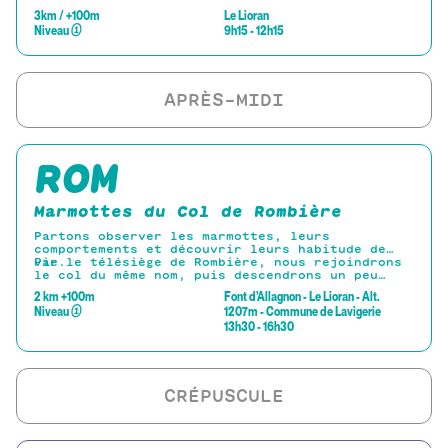
les marmottes élisent domicile. Retour par le
3km / +100m
Le Lioran
téléphérique
Niveau
①
9h15 - 12h15
ROM
Marmottes du Col de Rombière
Partons observer les marmottes, leurs
comportements et découvrir leurs habitude de
vie.
Par le télésiège de Rombière, nous rejoindrons
le col du même nom, puis descendrons un peu
vers les sources de la Jordanne s’approcher des
2 km +100m
Font d’Allagnon - Le Lioran - Alt.
pierriers et des combes où les marmottes ont
Niveau
①
1207m - Commune de Lavigerie
élues domicile.
13h30 - 16h30
Retour en télésiège