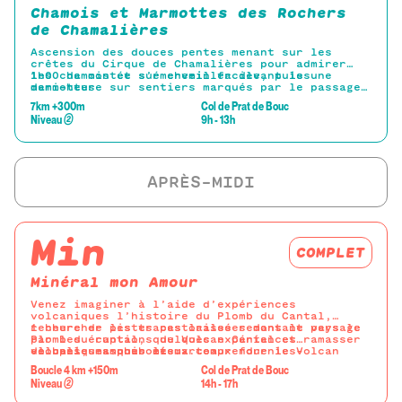
Chamois et Marmottes des Rochers
de Chamalières
Ascension des douces pentes menant sur les
crêtes du Cirque de Chamalières pour admirer
les chamois et s’émerveiller devant les
1h00 de montée sur chemin facile, puis une
marmottes
demi-heure sur sentiers marqués par le passage
des vaches jusqu’à la crête.
7km +300m
Col de Prat de Bouc
Jumelles et longue-vue fournies pour observer
Niveau
②
9h - 13h
les chamois présents dans le cirque.
Prévoir un petit-encas pour accompagner ce
moment inoubliable.
Descente discrète par le cirque pour admirer
les Marmottes.
Min
Minéral mon Amour
Venez imaginer à l’aide d’expériences
volcaniques l’histoire du Plomb du Cantal,
rechercher les traces laissées dans le paysage
1 heure de pistes pastorales remontant vers le
par les éruptions du Volcan Cantal et ramasser
Plomb du cantal, quelques expériences
de belles amphiboles...
volcaniques pour mieux comprendre le Volcan
-loupes, masques et marteaux fournies-
Cantal avant de partir chercher ces belles
Boucle 4 km +150m
Col de Prat de Bouc
amphiboles, petit cristal noir brillant à faces
Niveau
②
14h - 17h
marquées.