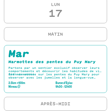
LUN
17
Mar
Marmottes des pentes du Puy Mary
Partons par un sentier exclusif observer leurs
comportements et découvrir les habitudes de vie
des marmottes.
3/4h de montée sur les pentes du Puy Mary pour
observer avec les jumelles et la longue-vue
fournies les marmottes se cachant dans le
2.5km +100m
Buron d'Eylac
paysage.
Niveau
①
9h30 - 12h00
Descente discrète par le Cirque de l’Impradine
pour admirer les Marmottes.