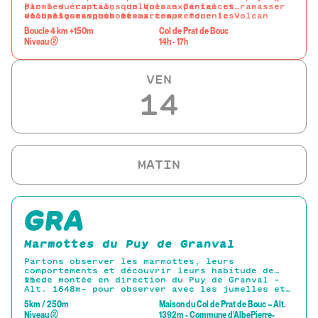
par les éruptions du Volcan Cantal et ramasser
Plomb du cantal, quelques expériences
de belles amphiboles...
volcaniques pour mieux comprendre le Volcan
-loupes, masques et marteaux fournies-
Cantal avant de partir chercher ces belles
Boucle 4 km +150m
Col de Prat de Bouc
amphiboles, petit cristal noir brillant à faces
Niveau
②
14h - 17h
marquées.
VEN
14
GRA
Marmottes du Puy de Granval
Partons observer les marmottes, leurs
comportements et découvrir leurs habitude de
vie.
1h de montée en direction du Puy de Granval -
Alt. 1648m- pour observer avec les jumelles et
la longue-vue fournies les marmottes se cachant
5km / 250m
Maison du Col de Prat de Bouc – Alt.
dans le paysage.
Niveau
②
1392m - Commune d'AlbePierre-