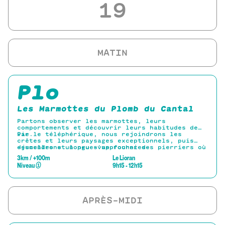
19
Plo
Les Marmottes du Plomb du Cantal
Partons observer les marmottes, leurs
comportements et découvrir leurs habitudes de
vie.
Par le téléphérique, nous rejoindrons les
crêtes et leurs paysages exceptionnels, puis
descendrons un peu s'approcher des pierriers où
-jumelles et longue-vue fournies-
les marmottes élisent domicile. Retour par le
3km / +100m
Le Lioran
téléphérique
Niveau
①
9h15 - 12h15