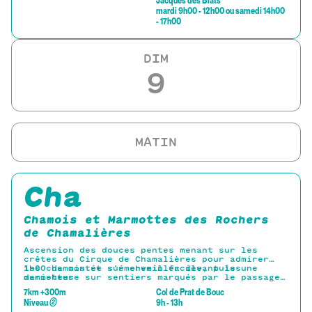
Jacques des Blats
mardi 9h00 - 12h00 ou samedi 14h00
- 17h00
DIM
9
Cha
Chamois et Marmottes des Rochers
de Chamalières
Ascension des douces pentes menant sur les
crêtes du Cirque de Chamalières pour admirer
les chamois et s’émerveiller devant les
1h00 de montée sur chemin facile, puis une
marmottes
demi-heure sur sentiers marqués par le passage
des vaches jusqu’à la crête.
7km +300m
Col de Prat de Bouc
Jumelles et longue-vue fournies pour observer
Niveau
②
9h - 13h
les chamois présents dans le cirque.