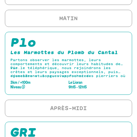
Plo
Les Marmottes du Plomb du Cantal
Partons observer les marmottes, leurs
comportements et découvrir leurs habitudes de
vie.
Par le téléphérique, nous rejoindrons les
crêtes et leurs paysages exceptionnels, puis
descendrons un peu s'approcher des pierriers où
-jumelles et longue-vue fournies-
les marmottes élisent domicile. Retour par le
3km / +100m
Le Lioran
téléphérique
Niveau
①
9h15 - 12h15
GRI