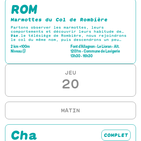
ROM
Marmottes du Col de Rombière
Partons observer les marmottes, leurs
comportements et découvrir leurs habitude de
vie.
Par le télésiège de Rombière, nous rejoindrons
le col du même nom, puis descendrons un peu
vers les sources de la Jordanne s’approcher des
2 km +100m
Font d’Allagnon - Le Lioran - Alt.
pierriers et des combes où les marmottes ont
Niveau
①
1207m - Commune de Lavigerie
élues domicile.
13h30 - 16h30
Retour en télésiège
JEU
20
Cha