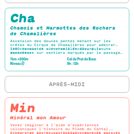
Cha
Chamois et Marmottes des Rochers
de Chamalières
Ascension des douces pentes menant sur les
crêtes du Cirque de Chamalières pour admirer
les chamois et s’émerveiller devant les
1h00 de montée sur chemin facile, puis une
marmottes
demi-heure sur sentiers marqués par le passage
des vaches jusqu’à la crête.
7km +300m
Col de Prat de Bouc
Jumelles et longue-vue fournies pour observer
Niveau
②
9h - 13h
les chamois présents dans le cirque.
Prévoir un petit-encas pour accompagner ce
moment inoubliable.
Descente discrète par le cirque pour admirer
les Marmottes.
Min
Minéral mon Amour
Venez imaginer à l’aide d’expériences
volcaniques l’histoire du Plomb du Cantal,
rechercher les traces laissées dans le paysage
1 heure de pistes pastorales remontant vers le