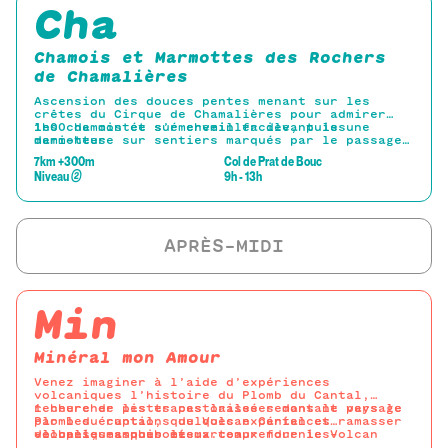
Cha
Chamois et Marmottes des Rochers
de Chamalières
Ascension des douces pentes menant sur les
crêtes du Cirque de Chamalières pour admirer
les chamois et s’émerveiller devant les
1h00 de montée sur chemin facile, puis une
marmottes
demi-heure sur sentiers marqués par le passage
des vaches jusqu’à la crête.
7km +300m
Col de Prat de Bouc
Jumelles et longue-vue fournies pour observer
Niveau
②
9h - 13h
les chamois présents dans le cirque.
Prévoir un petit-encas pour accompagner ce
moment inoubliable.
Descente discrète par le cirque pour admirer
les Marmottes.
Min
Minéral mon Amour
Venez imaginer à l’aide d’expériences
volcaniques l’histoire du Plomb du Cantal,
rechercher les traces laissées dans le paysage
1 heure de pistes pastorales remontant vers le
par les éruptions du Volcan Cantal et ramasser
Plomb du cantal, quelques expériences
de belles amphiboles...
volcaniques pour mieux comprendre le Volcan
-loupes, masques et marteaux fournies-
Cantal avant de partir chercher ces belles