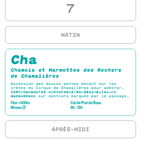
7
Cha
Chamois et Marmottes des Rochers
de Chamalières
Ascension des douces pentes menant sur les
crêtes du Cirque de Chamalières pour admirer
les chamois et s’émerveiller devant les
1h00 de montée sur chemin facile, puis une
marmottes
demi-heure sur sentiers marqués par le passage
des vaches jusqu’à la crête.
7km +300m
Col de Prat de Bouc
Jumelles et longue-vue fournies pour observer
Niveau
②
9h - 13h
les chamois présents dans le cirque.
Prévoir un petit-encas pour accompagner ce
moment inoubliable.
Descente discrète par le cirque pour admirer
les Marmottes.