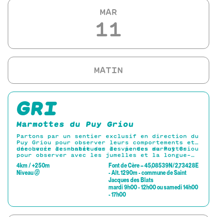
MAR
11
GRI
Marmottes du Puy Griou
Partons par un sentier exclusif en direction du
Puy Griou pour observer leurs comportements et
découvrir les habitudes de vie des marmottes.
une heure de montée sur les pentes du Puy Griou
pour observer avec les jumelles et la longue-
vue fournies les marmottes se cachant dans le
4km / +250m
Font de Cère – 45,08539N/2,73428E
paysage.
Niveau
②
- Alt. 1290m - commune de Saint
Jacques des Blats
mardi 9h00 - 12h00 ou samedi 14h00
- 17h00