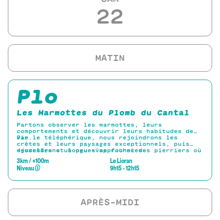
22
Plo
Les Marmottes du Plomb du Cantal
Partons observer les marmottes, leurs
comportements et découvrir leurs habitudes de
vie.
Par le téléphérique, nous rejoindrons les
crêtes et leurs paysages exceptionnels, puis
descendrons un peu s'approcher des pierriers où
-jumelles et longue-vue fournies-
les marmottes élisent domicile. Retour par le
3km / +100m
Le Lioran
téléphérique
Niveau
①
9h15 - 12h15