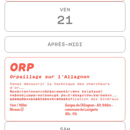
VEN
21
ORP
Orpaillage sur l'Allagnon
Venez découvrir la technique des chercheurs
d’or…
Nous tenterons d’en sortir des cristaux
Après un cour déplacement vers le placet
volcaniques ou non et peut-être trouverons
repéré, apprentissage de l’usage de la batée,
quelques paillettes d’or
puis Observation et identification des minéraux
-loupes et batées fournies-
trouvés. Un voyage au pays du brillant...
1 km / 100m
Gorges de l'Allagnon - Alt. 948m -
Niveau
①
commune de Lavigerie
15h - 17h
SAM