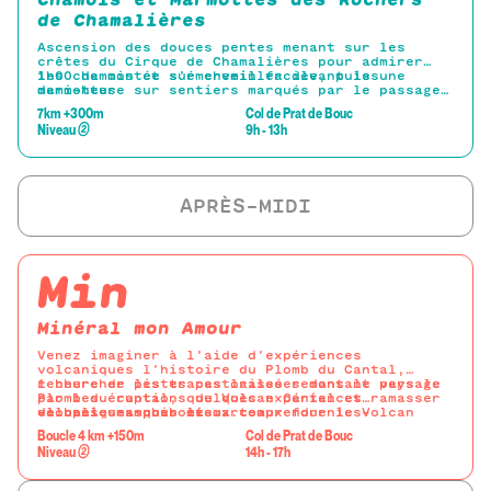
de Chamalières
Ascension des douces pentes menant sur les
crêtes du Cirque de Chamalières pour admirer
les chamois et s’émerveiller devant les
1h00 de montée sur chemin facile, puis une
marmottes
demi-heure sur sentiers marqués par le passage
des vaches jusqu’à la crête.
7km +300m
Col de Prat de Bouc
Jumelles et longue-vue fournies pour observer
Niveau
②
9h - 13h
les chamois présents dans le cirque.
Prévoir un petit-encas pour accompagner ce
moment inoubliable.
Descente discrète par le cirque pour admirer
les Marmottes.
Min
Minéral mon Amour
Venez imaginer à l’aide d’expériences
volcaniques l’histoire du Plomb du Cantal,
rechercher les traces laissées dans le paysage
1 heure de pistes pastorales remontant vers le
par les éruptions du Volcan Cantal et ramasser
Plomb du cantal, quelques expériences
de belles amphiboles...
volcaniques pour mieux comprendre le Volcan
-loupes, masques et marteaux fournies-
Cantal avant de partir chercher ces belles
Boucle 4 km +150m
Col de Prat de Bouc
amphiboles, petit cristal noir brillant à faces
Niveau
②
14h - 17h
marquées.