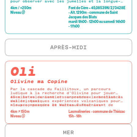
pour observer avec les jumelles et la longue-
vue fournies les marmottes se cachant dans le
4km / +250m
Font de Cère – 45,08539N/2,73428E
paysage.
Niveau
②
- Alt. 1290m - commune de Saint
Jacques des Blats
mardi 9h00 - 12h00 ou samedi 14h00
- 17h00
Oli
Olivine ma Copine
Par la cascade du Faillitoux, un parcours
ludique à la recherche d’Olivine pour jouer
avec le volcanisme et surprendre la brillance
45 minutes de sentiers ancestraux remontant la
des cristaux.
vallée, quelques expériences volcaniques pour
mieux comprendre le Volcan Cantal avant de
-loupes, masques et marteaux fournies-
partir casser un peu de cailloux pour dénicher
4km ↗ 150 m
Lasmolineries - commune de Thiézac
Olivine sur les bords de la cascade du
Niveau
①
15h - 18h
Faillitoux.
MER