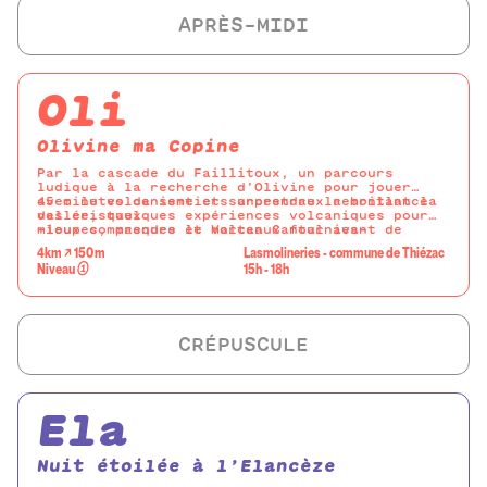
Oli
Olivine ma Copine
Par la cascade du Faillitoux, un parcours
ludique à la recherche d’Olivine pour jouer
avec le volcanisme et surprendre la brillance
45 minutes de sentiers ancestraux remontant la
des cristaux.
vallée, quelques expériences volcaniques pour
mieux comprendre le Volcan Cantal avant de
-loupes, masques et marteaux fournies-
partir casser un peu de cailloux pour dénicher
4km ↗ 150 m
Lasmolineries - commune de Thiézac
Olivine sur les bords de la cascade du
Niveau
①
15h - 18h
Faillitoux.
Ela
Nuit étoilée à l’Elancèze