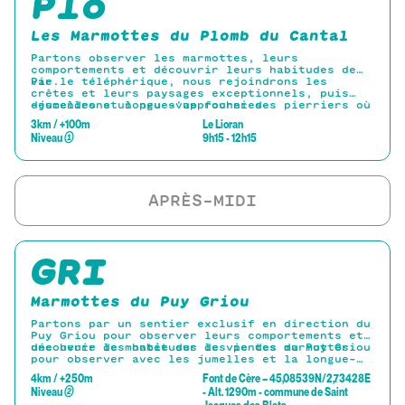
Plo
Les Marmottes du Plomb du Cantal
Partons observer les marmottes, leurs
comportements et découvrir leurs habitudes de
vie.
Par le téléphérique, nous rejoindrons les
crêtes et leurs paysages exceptionnels, puis
descendrons un peu s'approcher des pierriers où
-jumelles et longue-vue fournies-
les marmottes élisent domicile. Retour par le
3km / +100m
Le Lioran
téléphérique
Niveau
①
9h15 - 12h15
GRI
Marmottes du Puy Griou
Partons par un sentier exclusif en direction du
Puy Griou pour observer leurs comportements et
découvrir les habitudes de vie des marmottes.
une heure de montée sur les pentes du Puy Griou
pour observer avec les jumelles et la longue-
vue fournies les marmottes se cachant dans le
4km / +250m
Font de Cère – 45,08539N/2,73428E
paysage.
Niveau
②
- Alt. 1290m - commune de Saint